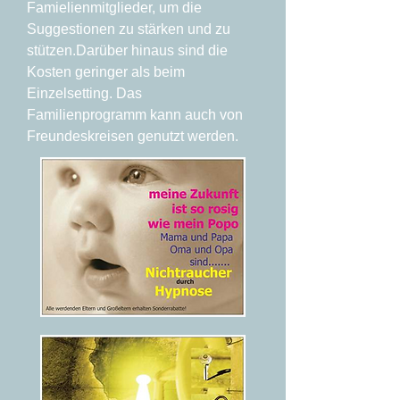
Famielienmitglieder, um die
Suggestionen zu stärken und zu
stützen.Darüber hinaus sind die
Kosten geringer als beim
Einzelsetting. Das
Familienprogramm kann auch von
Freundeskreisen genutzt werden.