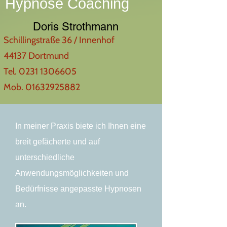
Hypnose Coaching
Doris Strothmann
Schillingstraße 36 / Innenhof
44137 Dortmund
Tel.
0231 1306605
Mob.
01632925882
In meiner Praxis biete ich Ihnen eine
breit gefächerte und auf
unterschiedliche
Anwendungsmöglichkeiten und
Bedürfnisse angepasste Hypnosen
an.