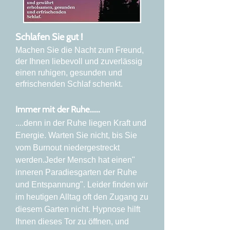
Schlafen Sie gut !
Machen Sie die Nacht zum Freund,
der Ihnen liebevoll und zuverlässig
einen ruhigen, gesunden und
erfrischenden Schlaf schenkt.
Immer mit der Ruhe.....
....denn in der Ruhe liegen Kraft und
Energie. Warten Sie nicht, bis Sie
vom Burnout niedergestreckt
werden.Jeder Mensch hat einen"
inneren Paradiesgarten der Ruhe
und Entspannung". Leider finden wir
im heutigen Alltag oft den Zugang zu
diesem Garten nicht. Hypnose hilft
Ihnen dieses Tor zu öffnen, und