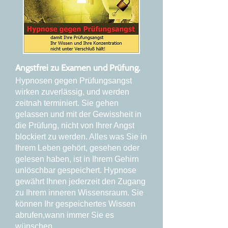
Angstfrei zu Examen und Prüfung.
Hypnosen gegen Prüfungsangst
wirken zuverlässig, und werden
zeitnah terminiert. Sie gehen
gelassen und mit der Gewissheit in
die Prüfung, nicht von Ihrer Angst
blockiert zu werden. Alles was Sie in
Ihrem Leben gehört, gesehen oder
gelesen haben, ist in Ihrem Gehirn
unlöschbar gespeichert. Hypnose
gewährt Ihnen jederzeit den Zugang
zu Ihrem inneren Wissensraum. Sie
können Ihr gespeichertes Wissen
abrufen,wann immer Sie es
wünschen.