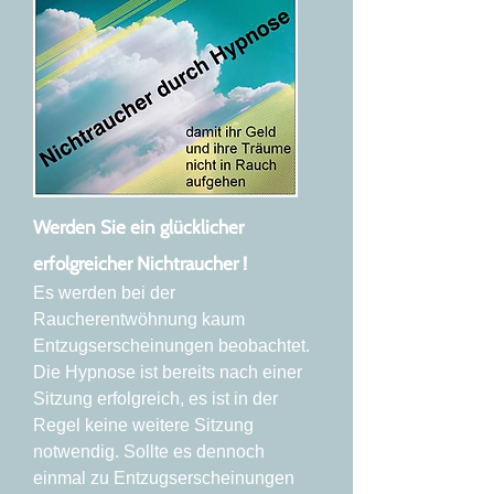
Werden Sie ein glücklicher
erfolgreicher Nichtraucher !
Es werden bei der
Raucherentwöhnung kaum
Entzugserscheinungen beobachtet.
Die Hypnose ist bereits nach einer
Sitzung erfolgreich, es ist in der
Regel keine weitere Sitzung
notwendig. Sollte es dennoch
einmal zu Entzugserscheinungen