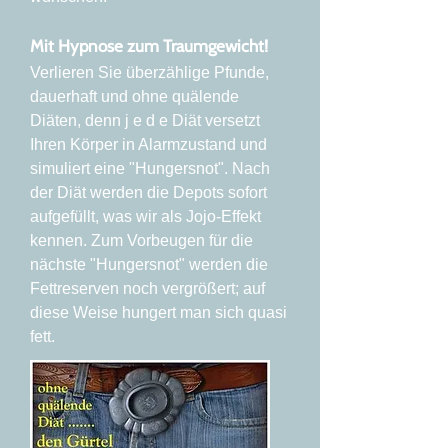
Mit Hypnose zum Traumgewicht!
Verlieren Sie überzählige Pfunde,
dauerhaft und ohne quälende
Diäten, denn j e d e Diät versetzt
Ihren Körper in Alarmzustand und
simuliert eine "Hungersnot". Nach
der Diät werden die Depots sofort
aufgefüllt, was wir als Jojo-Effekt
kennen. Zum Vorbeugen für die
nächste "Hungersnot" werden die
Fettreserven noch vergrößert; auf
diese Weise hungert man sich quasi
fett.